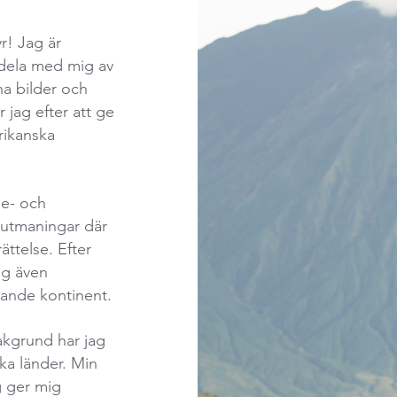
r! Jag är
t dela med mig av
a bilder och
 jag efter att ge
rikanska
se- och
a utmaningar där
ttelse. Efter
ag även
rande kontinent.
akgrund har jag
ika länder. Min
g ger mig