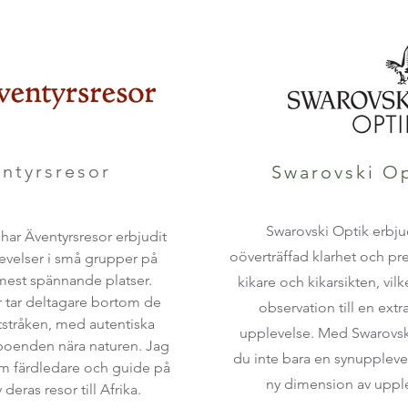
ntyrsresor
Swarovski O
Swarovski Optik erbju
har Äventyrsresor erbjudit
oöverträffad klarhet och pre
evelser i små grupper på
mest spännande platser.
kikare och kikarsikten, vilk
r tar deltagare bortom de
observation till en extr
ststråken, med autentiska
upplevelse. Med Swarovski
oenden nära naturen. Jag
du inte bara en synuppleve
om färdledare och guide på
ny dimension av upple
 deras resor till
Afrika.