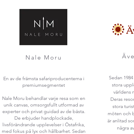
Äve
Nale Moru
Sedan 1984 
En av de främsta safariproducenterna i
stora uppl
premiumsegmentet
världens 
Nale Moru behandlar varje resa som en
Deras reso
unik canvas, omsorgsfullt utformad av
stora turi
experter och privat guidad av de bästa.
möten och b
De erbjuder handplockade,
är anlitad s
livsförändrande upplevelser i Östafrika,
några av
med fokus på lyx och hållbarhet. Sedan