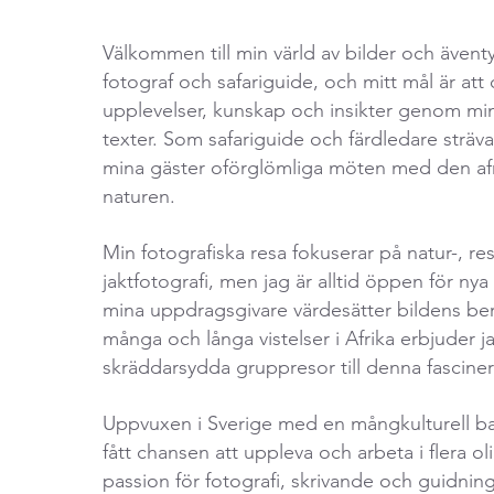
Välkommen till min värld av bilder och äventy
fotograf och safariguide, och mitt mål är at
upplevelser, kunskap och insikter genom min
texter. Som safariguide och färdledare strävar
mina gäster oförglömliga möten med den af
naturen.
Min fotografiska resa fokuserar på natur-, re
jaktfotografi, men jag är alltid öppen för ny
mina uppdragsgivare värdesätter bildens berä
många och långa vistelser i Afrika erbjuder j
skräddarsydda gruppresor till denna fascine
Uppvuxen i Sverige med en mångkulturell b
fått chansen att uppleva och arbeta i flera ol
passion för fotografi, skrivande och guidnin