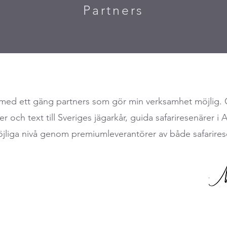
Partners
ta med ett gäng partners som gör min verksamhet möjlig
r och text till Sveriges jägarkår, guida safariresenärer i 
jliga nivå genom premiumleverantörer av både safarires