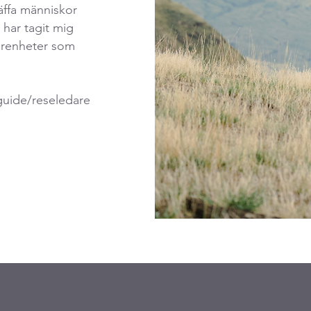
räffa människor
 har tagit mig
farenheter som
guide/reseledare